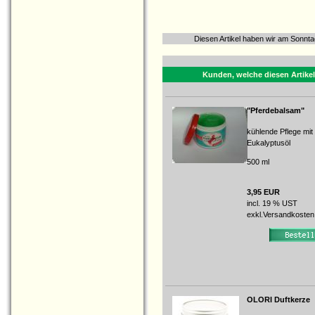
Diesen Artikel haben wir am Sonnt
Kunden, welche diesen Artikel
"Pferdebalsam"
kühlende Pflege mit
Eukalyptusöl
500 ml
3,95 EUR
incl. 19 % UST
exkl.
Versandkosten
OLORI Duftkerze