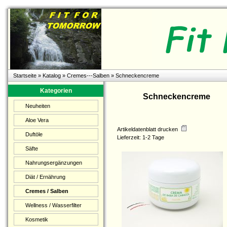
Startseite
»
Katalog
»
Cremes---Salben
»
Schneckencreme
Kategorien
Schneckencreme
Neuheiten
Aloe Vera
Artikeldatenblatt drucken
Duftöle
Lieferzeit: 1-2 Tage
Säfte
Nahrungsergänzungen
Diät / Ernährung
Cremes / Salben
Wellness / Wasserfilter
Kosmetik