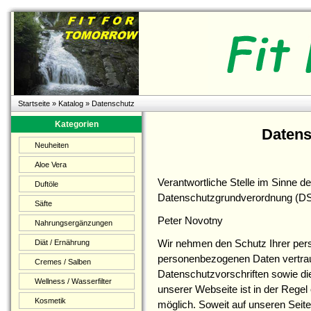
Startseite
»
Katalog
»
Datenschutz
Kategorien
Datens
Neuheiten
Aloe Vera
Verantwortliche Stelle im Sinne 
Duftöle
Datenschutzgrundverordnung (DS
Säfte
Peter Novotny
Nahrungsergänzungen
Wir nehmen den Schutz Ihrer pers
Diät / Ernährung
personenbezogenen Daten vertrau
Cremes / Salben
Datenschutzvorschriften sowie di
Wellness / Wasserfilter
unserer Webseite ist in der Reg
Kosmetik
möglich. Soweit auf unseren Sei